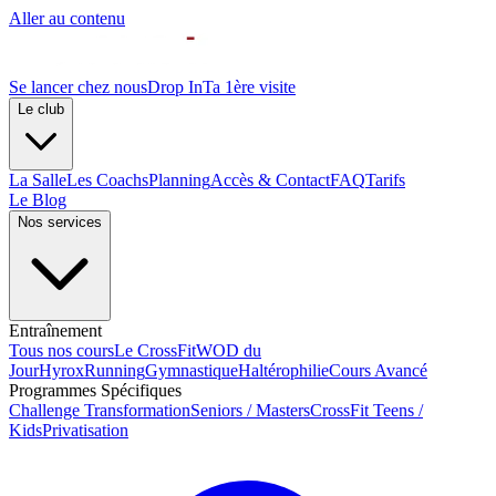
Aller au contenu
Se lancer chez nous
Drop In
Ta 1ère visite
Le club
La Salle
Les Coachs
Planning
Accès & Contact
FAQ
Tarifs
Le Blog
Nos services
Entraînement
Tous nos cours
Le CrossFit
WOD du
Jour
Hyrox
Running
Gymnastique
Haltérophilie
Cours Avancé
Programmes Spécifiques
Challenge Transformation
Seniors / Masters
CrossFit Teens /
Kids
Privatisation