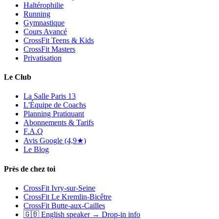
Haltérophilie
Running
Gymnastique
Cours Avancé
CrossFit Teens & Kids
CrossFit Masters
Privatisation
Le Club
La Salle Paris 13
L'Équipe de Coachs
Planning Pratiquant
Abonnements & Tarifs
F.A.Q
Avis Google (4,9★)
Le Blog
Près de chez toi
CrossFit Ivry-sur-Seine
CrossFit Le Kremlin-Bicêtre
CrossFit Butte-aux-Cailles
🇬🇧 English speaker → Drop-in info