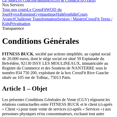
La Salle
Les Coachs
Planning
Accès & Contact
FAQ
Tarifs
Nos Services
Tous nos cours
Le CrossFit
WOD du
Jour
Hyrox
Running
Gymnastique
Haltérophilie
Cours
Avancé
Challenge Transformation
Seniors / Masters
CrossFit Teens /
Kids
Privatisation
Transparence
Conditions
Générales
FITNESS BUCK
, société par actions simplifiée, au capital social
de 20.000 euros, dont le siège social est situé 59 Esplanade du
Belvédère, 92130 ISSY LES MOULINEAUX, immatriculée au
Registre du Commerce et des Soutiens de NANTERRE sous le
numéro 834 750 200, exploitant de la box CrossFit Rive Gauche
située au 105 rue de Tolbiac, 75013 Paris.
Article 1 – Objet
Les présentes Conditions Générales de Vente (CGV) régissent les
relations contractuelles entre FITNESS BUCK et le client (ci-après
« Client ») pour toute vente de services (ci-après « Services ») aux
personnes physiques et/ou consommateurs, excluant tout autre